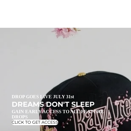
DROP GOES LIVE JULY 31st
DREAMS DON'T SLEEP
GAIN EARLY ACCESS TO ALL FEATURE
DROPS
CLICK TO GET ACCESS